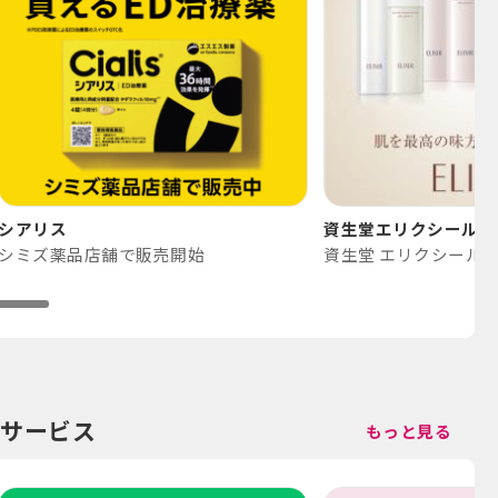
シアリス
資生堂エリクシール
シミズ薬品店舗で販売開始
資生堂 エリクシール（E
サービス
もっと見る